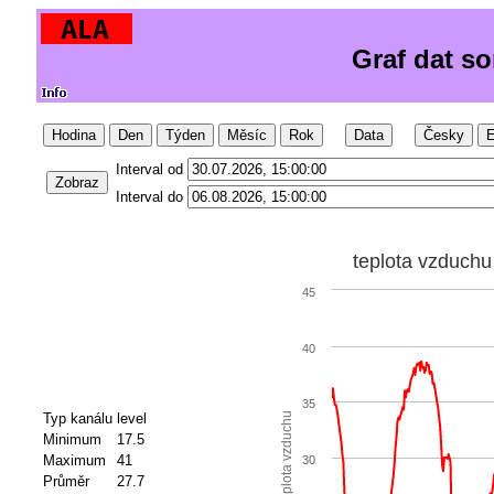
Graf dat s
Hodina
Den
Týden
Měsíc
Rok
Data
Česky
E
Interval od
Zobraz
Interval do
teplota vzduchu
45
40
35
Typ kanálu
level
teplota vzduchu
Minimum
17.5
Maximum
41
30
Průměr
27.7