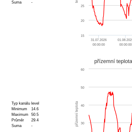
Suma
-
25
20
15
31.07.2026
01.08.202
00:00:00
00:00:00
přízemní teplot
60
50
přízemní teplota
Typ kanálu
level
40
Minimum
14.6
Maximum
50.5
Průměr
29.4
30
Suma
-