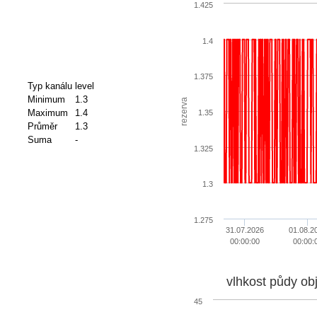
1.425
1.4
1.375
Typ kanálu
level
Minimum
1.3
rezerva
Maximum
1.4
1.35
Průměr
1.3
Suma
-
1.325
1.3
1.275
31.07.2026
01.08.2
00:00:00
00:00:
vlhkost půdy ob
45