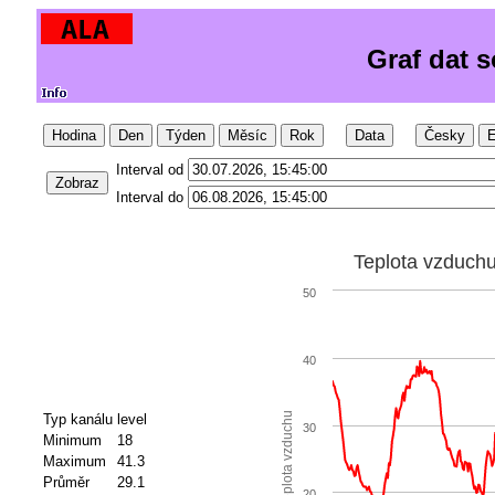
Graf dat 
Hodina
Den
Týden
Měsíc
Rok
Data
Česky
E
Interval od
Zobraz
Interval do
Teplota vzduch
50
40
Teplota vzduchu
Typ kanálu
level
30
Minimum
18
Maximum
41.3
Průměr
29.1
20