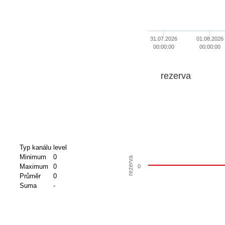
31.07.2026
01.08.2026
00:00:00
00:00:00
rezerva
Typ kanálu
level
Minimum
0
rezerva
Maximum
0
0
Průměr
0
Suma
-