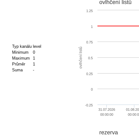
ovlhčení listů
1.25
1
0.75
Typ kanálu
level
ovlhčení listů
Minimum
0
Maximum
1
0.5
Průměr
1
Suma
-
0.25
0
-0.25
31.07.2026
01.08.2
00:00:00
00:00:
rezerva