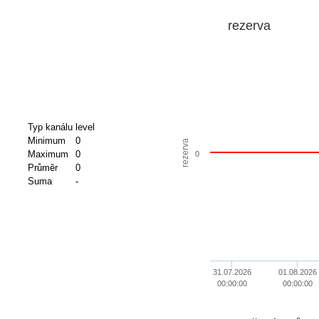
rezerva
Typ kanálu
level
Minimum
0
rezerva
Maximum
0
0
Průměr
0
Suma
-
31.07.2026
01.08.2026
00:00:00
00:00:00