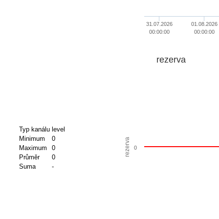
31.07.2026
01.08.2026
00:00:00
00:00:00
rezerva
Typ kanálu
level
Minimum
0
rezerva
Maximum
0
0
Průměr
0
Suma
-