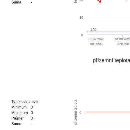
Suma
-
10
1.5:
0
31.07.2026
01.08.202
00:00:00
00:00:00
přízemní teplot
přízemní teplota
Typ kanálu
level
Minimum
0
Maximum
0
0
Průměr
0
Suma
-