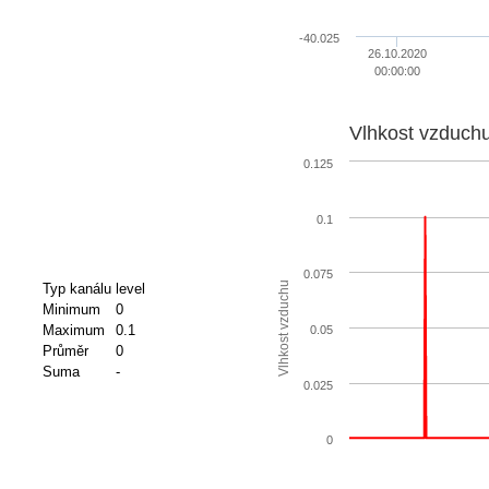
-40.025
26.10.2020
00:00:00
Vlhkost vzduch
0.125
0.1
0.075
Vlhkost vzduchu
Typ kanálu
level
Minimum
0
Maximum
0.1
0.05
Průměr
0
Suma
-
0.025
0