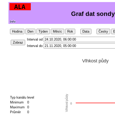
Graf dat sondy
Hodina
Den
Týden
Měsíc
Rok
Data
Česky
E
Interval od
Zobraz
Interval do
Vlhkost půdy
Vlhkost půdy
Typ kanálu
level
Minimum
0
0
Maximum
0
Průměr
0