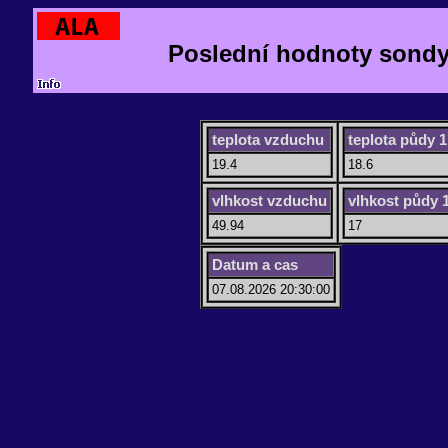
Poslední hodnoty sondy 
teplota vzduchu
teplota půdy 1
19.4
18.6
vlhkost vzduchu
vlhkost půdy 
49.94
17
Datum a cas
07.08.2026 20:30:00