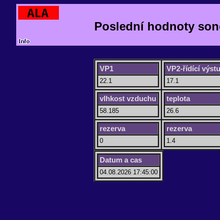
Poslední hodnoty son
VP1
VP2-řídící výst
22.1
17.1
vlhkost vzduchu
teplota
58.185
26.6
rezerva
rezerva
0
1.4
Datum a cas
04.08.2026 17:45:00